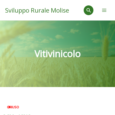
Vai
Mai
Cerca
Sviluppo Rurale Molise
al
Men
contenuto
Vitivinicolo
CHIUSO