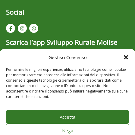
Social
Scarica l’app Sviluppo Rurale Molise
Gestisci Consenso
Resta aggiornato su bandi, opportunità e novità dello
Sviluppo Rurale in Molise: scarica gratuitamente l’app
Per fornire le migliori esperienze, utilizziamo tecnologie come i cookie
per iOS e Android..
per memorizzare e/o accedere alle informazioni del dispositivo. Il
consenso a queste tecnologie ci permetterà di elaborare dati come il
comportamento di navigazione o ID unici su questo sito. Non
acconsentire o ritirare il consenso può influire negativamente su alcune
caratteristiche e funzioni.
Accetta
Note Legali
Privacy
Nega