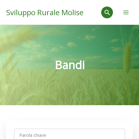
Vai
Mai
Cerca
Sviluppo Rurale Molise
al
Men
contenuto
Bandi