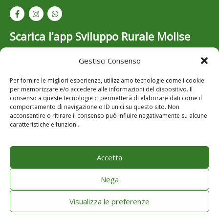
Scarica l’app Sviluppo Rurale Molise
Gestisci Consenso
Resta aggiornato su bandi, opportunità e novità dello
Sviluppo Rurale in Molise: scarica gratuitamente l’app
Per fornire le migliori esperienze, utilizziamo tecnologie come i cookie
per iOS e Android..
per memorizzare e/o accedere alle informazioni del dispositivo. Il
consenso a queste tecnologie ci permetterà di elaborare dati come il
comportamento di navigazione o ID unici su questo sito. Non
acconsentire o ritirare il consenso può influire negativamente su alcune
caratteristiche e funzioni.
Accetta
Note Legali
Privacy
Nega
Cookie Policy
Visualizza le preferenze
Copyright © 2026 Sviluppo Rurale Molise. Powered by