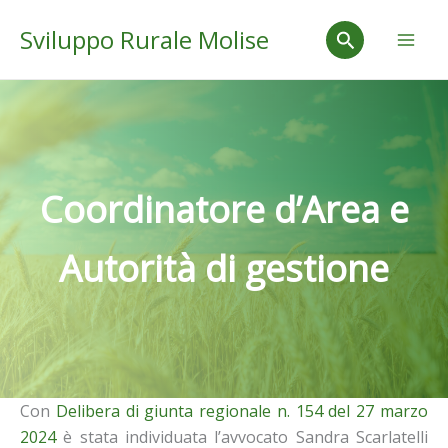
Vai
Mai
Cerca
Sviluppo Rurale Molise
al
Men
contenuto
Coordinatore d’Area e
Autorità di gestione
Con
Delibera di giunta regionale n. 154 del 27 marzo
2024
è stata individuata l’avvocato Sandra Scarlatelli