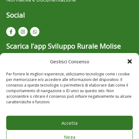
Social
Scarica l’app Sviluppo Rurale Molise
Gestisci Consenso
Resta aggiornato su bandi, opportunità e novità dello
Sviluppo Rurale in Molise: scarica gratuitamente l’app
Per fornire le migliori esperienze, utilizziamo tecnologie come i cookie
per iOS e Android..
per memorizzare e/o accedere alle informazioni del dispositivo. Il
consenso a queste tecnologie ci permetterà di elaborare dati come il
comportamento di navigazione o ID unici su questo sito. Non
acconsentire o ritirare il consenso può influire negativamente su alcune
caratteristiche e funzioni.
Accetta
Note Legali
Privacy
Nega