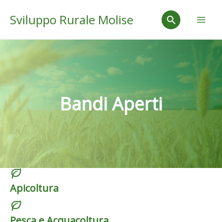
Vai
Mai
Cerca
Sviluppo Rurale Molise
al
Men
contenuto
Bandi Aperti
Apicoltura
Pesca e Acquacoltura