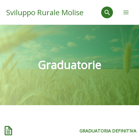
Vai
Mai
Cerca
Sviluppo Rurale Molise
al
Men
contenuto
Graduatorie
GRADUATORIA DEFINITIVA