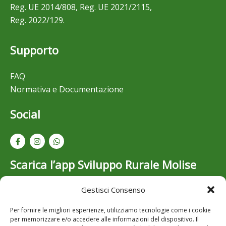
Reg. UE 2014/808, Reg. UE 2021/2115,
Reg. 2022/129.
Supporto
FAQ
Normativa e Documentazione
Social
Scarica l’app Sviluppo Rurale Molise
Gestisci Consenso
Resta aggiornato su bandi, opportunità e novità dello
Sviluppo Rurale in Molise: scarica gratuitamente l’app
Per fornire le migliori esperienze, utilizziamo tecnologie come i cookie
per iOS e Android..
per memorizzare e/o accedere alle informazioni del dispositivo. Il