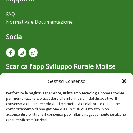
FAQ
Normativa e Documentazione
Social
Scarica l’app Sviluppo Rurale Molise
Gestisci Consenso
Resta aggiornato su bandi, opportunità e novità dello
Sviluppo Rurale in Molise: scarica gratuitamente l’app
Per fornire le migliori esperienze, utilizziamo tecnologie come i cookie
per iOS e Android..
per memorizzare e/o accedere alle informazioni del dispositivo. Il
consenso a queste tecnologie ci permetterà di elaborare dati come il
comportamento di navigazione o ID unici su questo sito. Non
acconsentire o ritirare il consenso può influire negativamente su alcune
caratteristiche e funzioni.