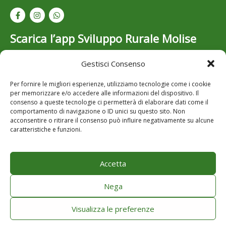
Scarica l’app Sviluppo Rurale Molise
Gestisci Consenso
Resta aggiornato su bandi, opportunità e novità dello
Sviluppo Rurale in Molise: scarica gratuitamente l’app
Per fornire le migliori esperienze, utilizziamo tecnologie come i cookie
per iOS e Android..
per memorizzare e/o accedere alle informazioni del dispositivo. Il
consenso a queste tecnologie ci permetterà di elaborare dati come il
comportamento di navigazione o ID unici su questo sito. Non
acconsentire o ritirare il consenso può influire negativamente su alcune
caratteristiche e funzioni.
Accetta
Note Legali
Privacy
Nega
Cookie Policy
Visualizza le preferenze
Copyright © 2026 Sviluppo Rurale Molise. Powered by