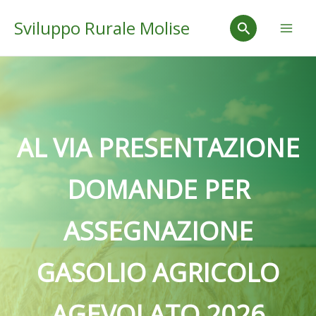
Vai
Mai
Cerca
Sviluppo Rurale Molise
al
Men
contenuto
AL VIA PRESENTAZIONE
DOMANDE PER
ASSEGNAZIONE
GASOLIO AGRICOLO
AGEVOLATO 2026