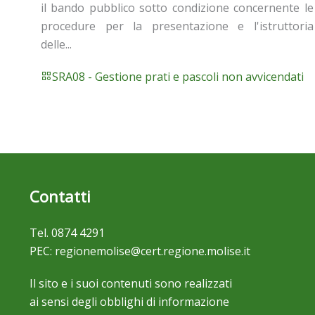
il bando pubblico sotto condizione concernente le
procedure per la presentazione e l'istruttoria
delle...
SRA08 - Gestione prati e pascoli non avvicendati
Contatti
Tel.
0874 4291
PEC:
regionemolise@cert.regione.molise.it
Il sito e i suoi contenuti sono realizzati
ai sensi degli obblighi di informazione