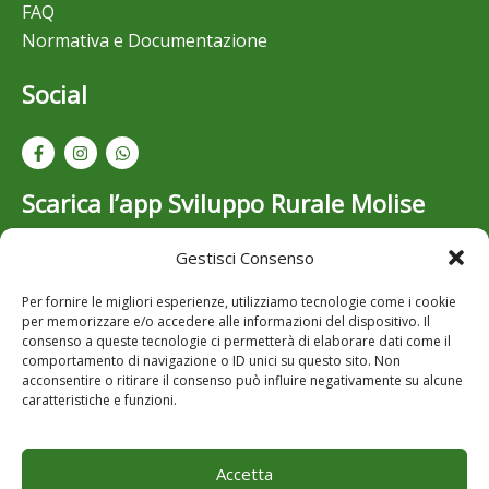
FAQ
Normativa e Documentazione
Social
Scarica l’app Sviluppo Rurale Molise
Gestisci Consenso
Resta aggiornato su bandi, opportunità e novità dello
Sviluppo Rurale in Molise: scarica gratuitamente l’app
Per fornire le migliori esperienze, utilizziamo tecnologie come i cookie
per iOS e Android..
per memorizzare e/o accedere alle informazioni del dispositivo. Il
consenso a queste tecnologie ci permetterà di elaborare dati come il
comportamento di navigazione o ID unici su questo sito. Non
acconsentire o ritirare il consenso può influire negativamente su alcune
caratteristiche e funzioni.
Accetta