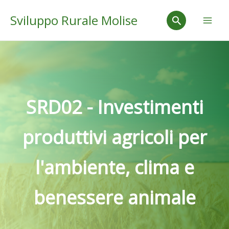
Vai
Mai
Cerca
Sviluppo Rurale Molise
al
Men
contenuto
SRD02 - Investimenti
produttivi agricoli per
l'ambiente, clima e
benessere animale