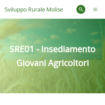
Vai
Mai
Cerca
Sviluppo Rurale Molise
al
Men
contenuto
SRE01 - Insediamento
Giovani Agricoltori