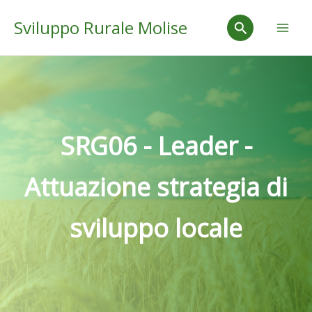
Vai
Mai
Cerca
Sviluppo Rurale Molise
al
Men
contenuto
SRG06 - Leader -
Attuazione strategia di
sviluppo locale