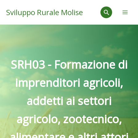
Vai
Mai
Cerca
Sviluppo Rurale Molise
al
Men
contenuto
SRH03 - Formazione di
imprenditori agricoli,
addetti ai settori
agricolo, zootecnico,
alimentare e altri attori