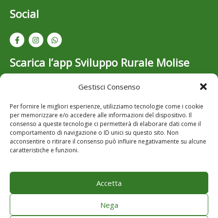
Social
Scarica l’app Sviluppo Rurale Molise
Gestisci Consenso
Resta aggiornato su bandi, opportunità e novità dello
Sviluppo Rurale in Molise: scarica gratuitamente l’app
Per fornire le migliori esperienze, utilizziamo tecnologie come i cookie
per iOS e Android..
per memorizzare e/o accedere alle informazioni del dispositivo. Il
consenso a queste tecnologie ci permetterà di elaborare dati come il
comportamento di navigazione o ID unici su questo sito. Non
acconsentire o ritirare il consenso può influire negativamente su alcune
caratteristiche e funzioni.
Accetta
Note Legali
Privacy
Nega
Cookie Policy