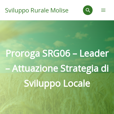
Vai
Mai
Cerca
Sviluppo Rurale Molise
al
Men
contenuto
Proroga SRG06 – Leader
– Attuazione Strategia di
Sviluppo Locale