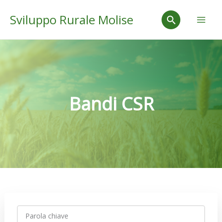
Vai
Mai
Cerca
Sviluppo Rurale Molise
al
Men
contenuto
Bandi CSR