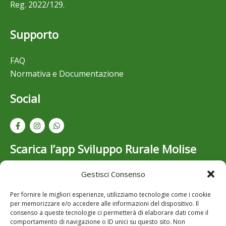
Reg. 2022/129.
Supporto
FAQ
Normativa e Documentazione
Social
Scarica l’app Sviluppo Rurale Molise
Gestisci Consenso
Resta aggiornato su bandi, opportunità e novità dello
Sviluppo Rurale in Molise: scarica gratuitamente l’app
Per fornire le migliori esperienze, utilizziamo tecnologie come i cookie
per iOS e Android..
per memorizzare e/o accedere alle informazioni del dispositivo. Il
consenso a queste tecnologie ci permetterà di elaborare dati come il
comportamento di navigazione o ID unici su questo sito. Non